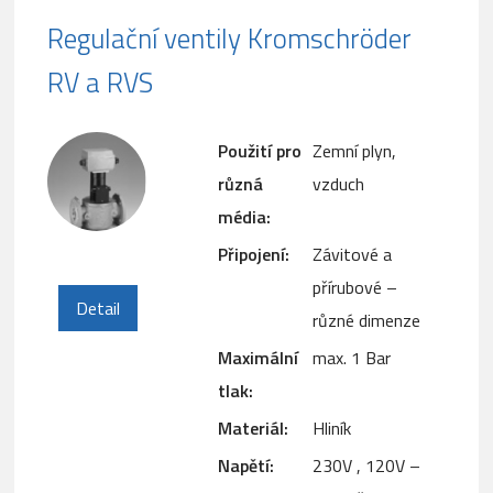
Regulační ventily Kromschröder
RV a RVS
Použití pro
Zemní plyn,
různá
vzduch
média:
Připojení:
Závitové a
přírubové –
Detail
různé dimenze
Maximální
max. 1 Bar
tlak:
Materiál:
Hliník
Napětí:
230V , 120V –