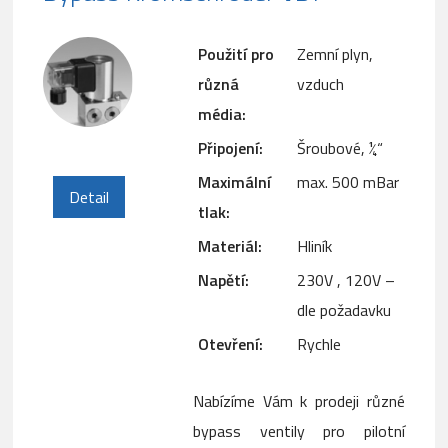
Použití pro
Zemní plyn,
různá
vzduch
média:
Připojení:
Šroubové, ¼“
Maximální
max. 500 mBar
Detail
tlak:
Materiál:
Hliník
Napětí:
230V , 120V –
dle požadavku
Otevření:
Rychle
Nabízíme Vám k prodeji různé
bypass ventily pro pilotní