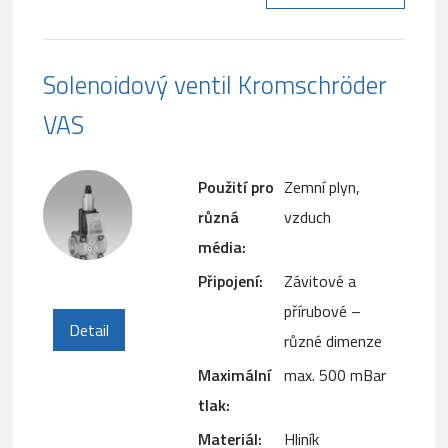
Solenoidový ventil Kromschröder
VAS
Použití pro
Zemní plyn,
různá
vzduch
média:
Připojení:
Závitové a
přírubové –
Detail
různé dimenze
Maximální
max. 500 mBar
tlak:
Materiál:
Hliník