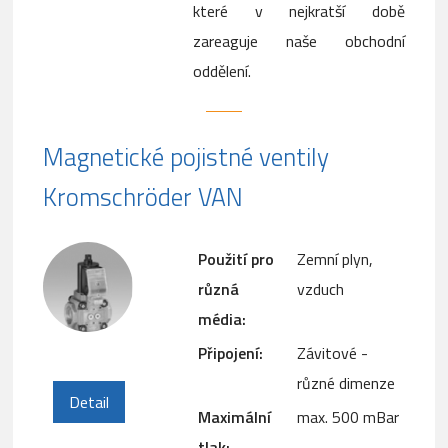
které v nejkratší době
zareaguje naše obchodní
oddělení.
Magnetické pojistné ventily
Kromschröder VAN
Použití pro
Zemní plyn,
různá
vzduch
média:
Připojení:
Závitové -
různé dimenze
Detail
Maximální
max. 500 mBar
tlak: