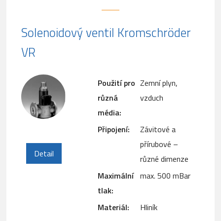
Solenoidový ventil Kromschröder
VR
Použití pro
Zemní plyn,
různá
vzduch
média:
Připojení:
Závitové a
přírubové –
Detail
různé dimenze
Maximální
max. 500 mBar
tlak:
Materiál:
Hliník