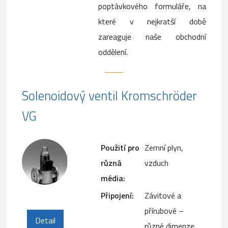
poptávkového formuláře, na
které v nejkratší době
zareaguje naše obchodní
oddělení.
Solenoidový ventil Kromschröder
VG
Použití pro
Zemní plyn,
různá
vzduch
média:
Připojení:
Závitové a
přírubové –
Detail
různé dimenze