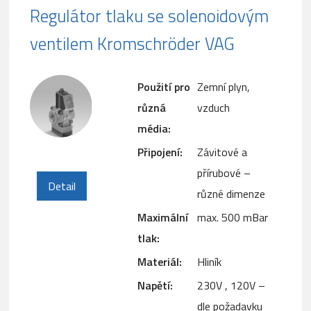
Regulátor tlaku se solenoidovým
ventilem Kromschröder VAG
Použití pro
Zemní plyn,
různá
vzduch
média:
Připojení:
Závitové a
přírubové –
Detail
různé dimenze
Maximální
max. 500 mBar
tlak:
Materiál:
Hliník
Napětí:
230V , 120V –
dle požadavku