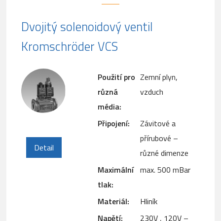
Dvojitý solenoidový ventil
Kromschröder VCS
Použití pro
Zemní plyn,
různá
vzduch
média:
Připojení:
Závitové a
přírubové –
Detail
různé dimenze
Maximální
max. 500 mBar
tlak:
Materiál:
Hliník
Napětí:
230V , 120V –