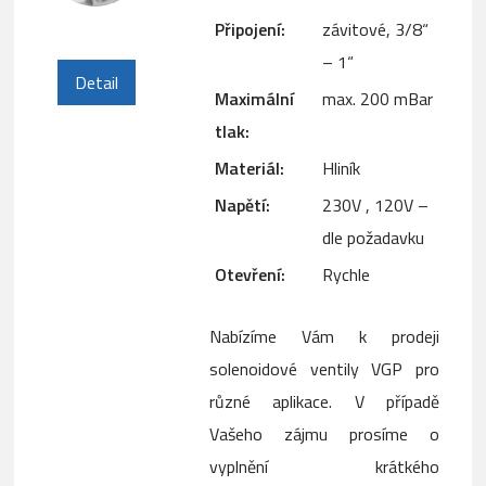
Připojení:
závitové, 3/8“
– 1“
Detail
Maximální
max. 200 mBar
tlak:
Materiál:
Hliník
Napětí:
230V , 120V –
dle požadavku
Otevření:
Rychle
Nabízíme Vám k prodeji
solenoidové ventily VGP pro
různé aplikace. V případě
Vašeho zájmu prosíme o
vyplnění krátkého