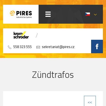
558 323 555
sekretariat@pires.cz
Zündtrafos
<<