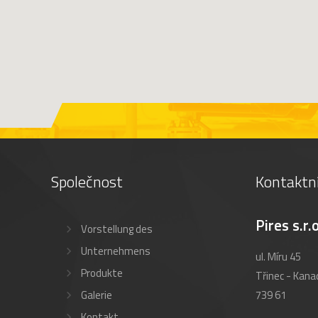
Společnost
Kontaktn
Pires s.r.o
Vorstellung des
Unternehmens
ul. Míru 45
Produkte
Třinec - Kana
Galerie
739 61
Kontakt